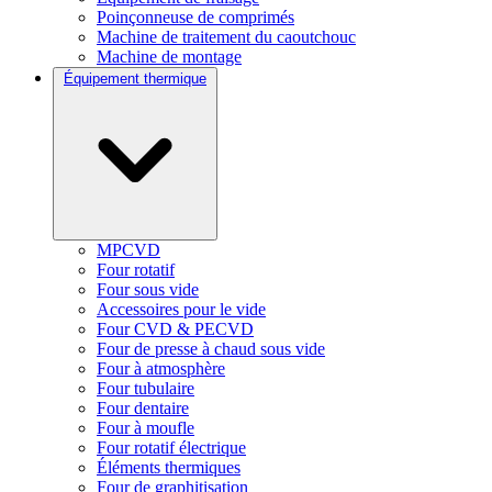
Poinçonneuse de comprimés
Machine de traitement du caoutchouc
Machine de montage
Équipement thermique
MPCVD
Four rotatif
Four sous vide
Accessoires pour le vide
Four CVD & PECVD
Four de presse à chaud sous vide
Four à atmosphère
Four tubulaire
Four dentaire
Four à moufle
Four rotatif électrique
Éléments thermiques
Four de graphitisation