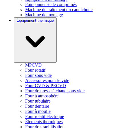
Poinçonneuse de comprimés
Machine de traitement du caoutchouc
Machine de montage
Équipement thermique
MPCVD
Four rotatif
Four sous vide
Accessoires pour le vide
Four CVD & PECVD
Four de presse à chaud sous vide
Four à atmosphère
Four tubulaire
Four dentaire
Four à moufle
Four rotatif électrique
Éléments thermiques
Four de graphitisation