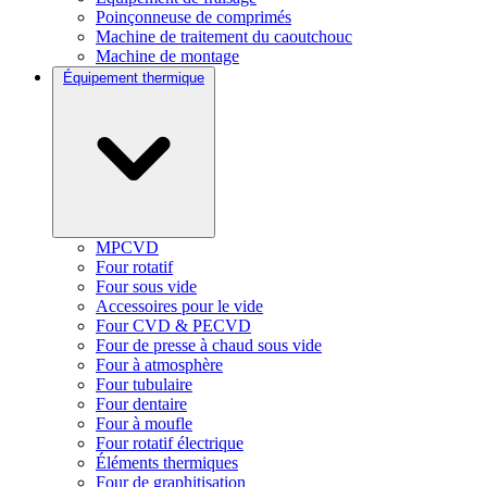
Poinçonneuse de comprimés
Machine de traitement du caoutchouc
Machine de montage
Équipement thermique
MPCVD
Four rotatif
Four sous vide
Accessoires pour le vide
Four CVD & PECVD
Four de presse à chaud sous vide
Four à atmosphère
Four tubulaire
Four dentaire
Four à moufle
Four rotatif électrique
Éléments thermiques
Four de graphitisation