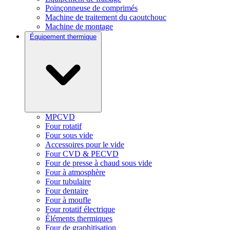
Poinçonneuse de comprimés
Machine de traitement du caoutchouc
Machine de montage
Équipement thermique
MPCVD
Four rotatif
Four sous vide
Accessoires pour le vide
Four CVD & PECVD
Four de presse à chaud sous vide
Four à atmosphère
Four tubulaire
Four dentaire
Four à moufle
Four rotatif électrique
Éléments thermiques
Four de graphitisation