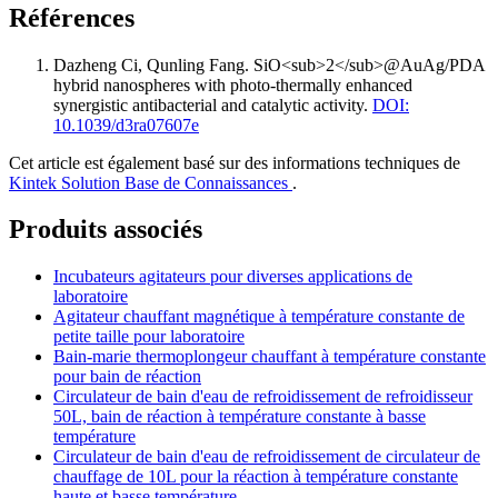
Références
Dazheng Ci, Qunling Fang
.
SiO<sub>2</sub>@AuAg/PDA
hybrid nanospheres with photo-thermally enhanced
synergistic antibacterial and catalytic activity
.
DOI:
10.1039/d3ra07607e
Cet article est également basé sur des informations techniques de
Kintek Solution Base de Connaissances
.
Produits associés
Incubateurs agitateurs pour diverses applications de
laboratoire
Agitateur chauffant magnétique à température constante de
petite taille pour laboratoire
Bain-marie thermoplongeur chauffant à température constante
pour bain de réaction
Circulateur de bain d'eau de refroidissement de refroidisseur
50L, bain de réaction à température constante à basse
température
Circulateur de bain d'eau de refroidissement de circulateur de
chauffage de 10L pour la réaction à température constante
haute et basse température