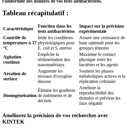
l'uniformité des données de vos tests antibactériens.
Tableau récapitulatif :
Fonction dans les
Impact sur la précision
Caractéristique
tests antibactériens
expérimentale
Contrôle de
Imite les conditions
Assure une croissance de
température à 37
physiologiques pour
base optimale pour les
°C
E. coli
et
S. aureus
groupes témoins
Empêche la
Maximise le contact
Agitation
sédimentation des
physique entre les
continue
nanomatériaux
bactéries et les agents
Augmente les
Soutient les phases
Aération de
niveaux d'oxygène
métaboliques actives et la
surface
dissous
réplication cellulaire
Améliore la
Élimine les gradients
reproductibilité des
Homogénéisation
de nutriments et de
données et prévient les
déchets
faux négatifs
Améliorez la précision de vos recherches avec
KINTEK