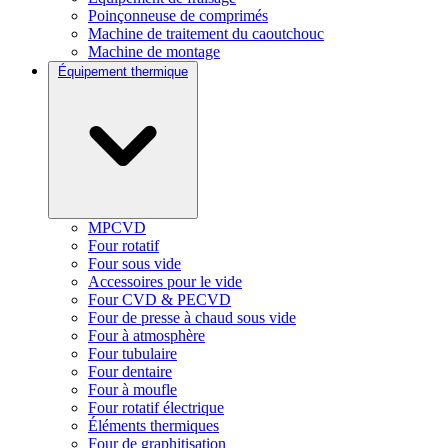
Poinçonneuse de comprimés
Machine de traitement du caoutchouc
Machine de montage
Équipement thermique
MPCVD
Four rotatif
Four sous vide
Accessoires pour le vide
Four CVD & PECVD
Four de presse à chaud sous vide
Four à atmosphère
Four tubulaire
Four dentaire
Four à moufle
Four rotatif électrique
Éléments thermiques
Four de graphitisation