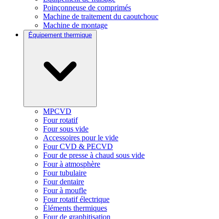
Poinçonneuse de comprimés
Machine de traitement du caoutchouc
Machine de montage
Équipement thermique
MPCVD
Four rotatif
Four sous vide
Accessoires pour le vide
Four CVD & PECVD
Four de presse à chaud sous vide
Four à atmosphère
Four tubulaire
Four dentaire
Four à moufle
Four rotatif électrique
Éléments thermiques
Four de graphitisation