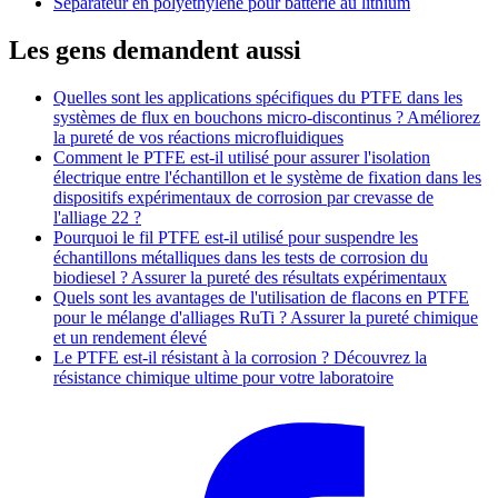
Séparateur en polyéthylène pour batterie au lithium
Les gens demandent aussi
Quelles sont les applications spécifiques du PTFE dans les
systèmes de flux en bouchons micro-discontinus ? Améliorez
la pureté de vos réactions microfluidiques
Comment le PTFE est-il utilisé pour assurer l'isolation
électrique entre l'échantillon et le système de fixation dans les
dispositifs expérimentaux de corrosion par crevasse de
l'alliage 22 ?
Pourquoi le fil PTFE est-il utilisé pour suspendre les
échantillons métalliques dans les tests de corrosion du
biodiesel ? Assurer la pureté des résultats expérimentaux
Quels sont les avantages de l'utilisation de flacons en PTFE
pour le mélange d'alliages RuTi ? Assurer la pureté chimique
et un rendement élevé
Le PTFE est-il résistant à la corrosion ? Découvrez la
résistance chimique ultime pour votre laboratoire