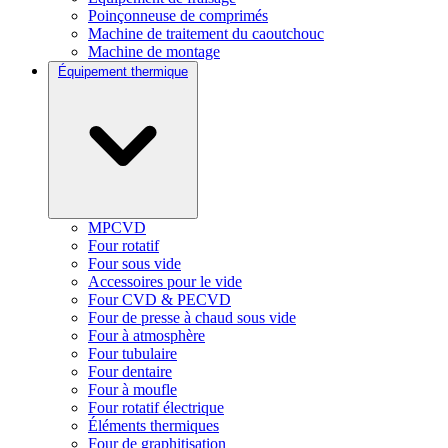
Poinçonneuse de comprimés
Machine de traitement du caoutchouc
Machine de montage
Équipement thermique
MPCVD
Four rotatif
Four sous vide
Accessoires pour le vide
Four CVD & PECVD
Four de presse à chaud sous vide
Four à atmosphère
Four tubulaire
Four dentaire
Four à moufle
Four rotatif électrique
Éléments thermiques
Four de graphitisation