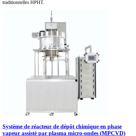
traditionnelles HPHT.
Système de réacteur de dépôt chimique en phase
vapeur assisté par plasma micro-ondes (MPCVD)