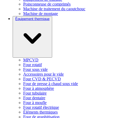
Poinçonneuse de comprimés
Machine de traitement du caoutchouc
Machine de montage
Équipement thermique
MPCVD
Four rotatif
Four sous vide
Accessoires pour le vide
Four CVD & PECVD
Four de presse à chaud sous vide
Four à atmosphère
Four tubulaire
Four dentaire
Four à moufle
Four rotatif électrique
Éléments thermiques
Four de graphitisation