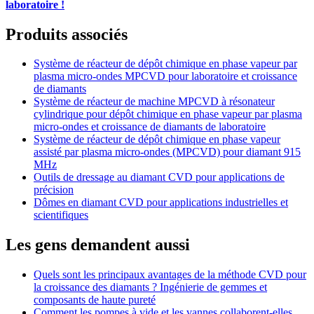
laboratoire !
Produits associés
Système de réacteur de dépôt chimique en phase vapeur par
plasma micro-ondes MPCVD pour laboratoire et croissance
de diamants
Système de réacteur de machine MPCVD à résonateur
cylindrique pour dépôt chimique en phase vapeur par plasma
micro-ondes et croissance de diamants de laboratoire
Système de réacteur de dépôt chimique en phase vapeur
assisté par plasma micro-ondes (MPCVD) pour diamant 915
MHz
Outils de dressage au diamant CVD pour applications de
précision
Dômes en diamant CVD pour applications industrielles et
scientifiques
Les gens demandent aussi
Quels sont les principaux avantages de la méthode CVD pour
la croissance des diamants ? Ingénierie de gemmes et
composants de haute pureté
Comment les pompes à vide et les vannes collaborent-elles