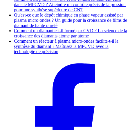
dans le MPCVD ? Atteindre un contrôle précis de la pression
pour une synthèse supérieure de CNT
Qu'est-ce que le dépôt chimique en phase vapeur assisté par
plasma micro-ondes ? Un guide pour la croissance de films de
diamant de haute pureté
Comment un diamant est-il formé par CVD ? La science de la
croissance des diamants atome par atome
Comment un réacteur à plasma micro-ondes facilite-t-il la
synthèse du diamant ? Maîtrisez la MPCVD avec la
technologie de précision