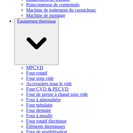
Poinçonneuse de comprimés
Machine de traitement du caoutchouc
Machine de montage
Équipement thermique
MPCVD
Four rotatif
Four sous vide
Accessoires pour le vide
Four CVD & PECVD
Four de presse à chaud sous vide
Four à atmosphère
Four tubulaire
Four dentaire
Four à moufle
Four rotatif électrique
Éléments thermiques
Four de graphitisation