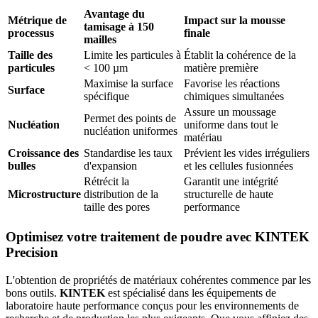
Avantage du
Métrique de
Impact sur la mousse
tamisage à 150
processus
finale
mailles
Taille des
Limite les particules à
Établit la cohérence de la
particules
< 100 µm
matière première
Maximise la surface
Favorise les réactions
Surface
spécifique
chimiques simultanées
Assure un moussage
Permet des points de
Nucléation
uniforme dans tout le
nucléation uniformes
matériau
Croissance des
Standardise les taux
Prévient les vides irréguliers
bulles
d'expansion
et les cellules fusionnées
Rétrécit la
Garantit une intégrité
Microstructure
distribution de la
structurelle de haute
taille des pores
performance
Optimisez votre traitement de poudre avec KINTEK
Precision
L'obtention de propriétés de matériaux cohérentes commence par les
bons outils.
KINTEK
est spécialisé dans les équipements de
laboratoire haute performance conçus pour les environnements de