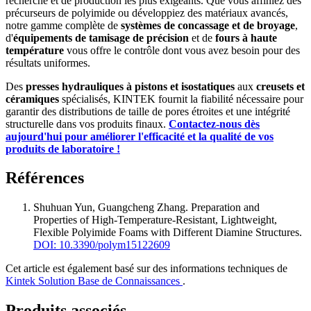
recherche et de production les plus exigeants. Que vous affiniez des
précurseurs de polyimide ou développiez des matériaux avancés,
notre gamme complète de
systèmes de concassage et de broyage
,
d'
équipements de tamisage de précision
et de
fours à haute
température
vous offre le contrôle dont vous avez besoin pour des
résultats uniformes.
Des
presses hydrauliques à pistons et isostatiques
aux
creusets et
céramiques
spécialisés, KINTEK fournit la fiabilité nécessaire pour
garantir des distributions de taille de pores étroites et une intégrité
structurelle dans vos produits finaux.
Contactez-nous dès
aujourd'hui pour améliorer l'efficacité et la qualité de vos
produits de laboratoire !
Références
Shuhuan Yun, Guangcheng Zhang
.
Preparation and
Properties of High-Temperature-Resistant, Lightweight,
Flexible Polyimide Foams with Different Diamine Structures
.
DOI: 10.3390/polym15122609
Cet article est également basé sur des informations techniques de
Kintek Solution Base de Connaissances
.
Produits associés