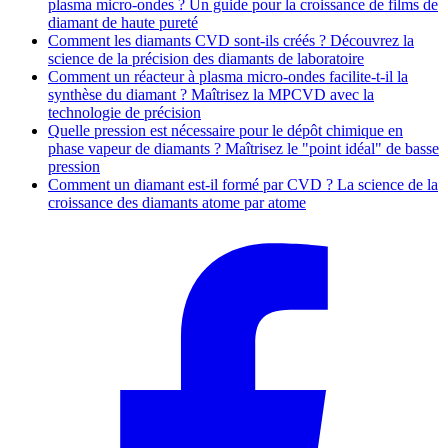
plasma micro-ondes ? Un guide pour la croissance de films de
diamant de haute pureté
Comment les diamants CVD sont-ils créés ? Découvrez la
science de la précision des diamants de laboratoire
Comment un réacteur à plasma micro-ondes facilite-t-il la
synthèse du diamant ? Maîtrisez la MPCVD avec la
technologie de précision
Quelle pression est nécessaire pour le dépôt chimique en
phase vapeur de diamants ? Maîtrisez le "point idéal" de basse
pression
Comment un diamant est-il formé par CVD ? La science de la
croissance des diamants atome par atome