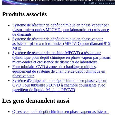
Produits associés
Système de réacteur de dépôt chimique en phase vapeur par
plasma micro-ondes MPCVD pour laboratoire et croissance
de diamants
Système de réacteur de dépôt chimique en phase vapeur
assisté par plasma micro-ondes (MPCVD) pour diamant 915
MHz
Système de réacteur de machine MPCVD à résonateur
cylindrique pour dépôt chimique en phase vapeur par plasma
micro-ondes et croissance de diamants de laboratoire
Four tubulaire CVD à zones de chauffage multiples,
équipement de système de chambre de dépôt chimique en
phase vapeur
Système d'équipement de dépôt chimique en phase vapeur
CVD Four tubulaire PECVD à chambre coulissante avec
gazéifieur de liquide Machine PECVD
Les gens demandent aussi
Qu'est-ce que le dépôt chimique en phase vapeur assisté par