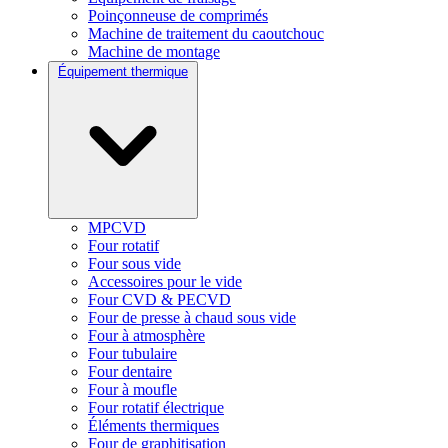
Poinçonneuse de comprimés
Machine de traitement du caoutchouc
Machine de montage
Équipement thermique
MPCVD
Four rotatif
Four sous vide
Accessoires pour le vide
Four CVD & PECVD
Four de presse à chaud sous vide
Four à atmosphère
Four tubulaire
Four dentaire
Four à moufle
Four rotatif électrique
Éléments thermiques
Four de graphitisation