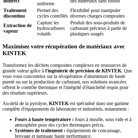
indirect
des matériaux sans fusion
uniforme
Traitement
Permet des
Flexibilité pour manipuler
discontinu
cycles contrôlés
diverses charges composites
Capture les
Produit des sous-produits de
Extraction de
hydrocarbures
carburant précieux à partir de
vapeur
volatils
plastiques usagés
Maximisez votre récupération de matériaux avec
KINTEK
Transformez les déchets composites complexes en ressources de
grande valeur grâce à
l'ingénierie de précision de KINTEK
. Que
vous vous concentriez sur la récupération d'aluminium de haute
pureté ou sur la production de carburant, nos solutions avancées
offrent le contrôle thermique et l'intégrité d'étanchéité requis pour
des résultats supérieurs.
Au-delà de la pyrolyse,
KINTEK
est spécialisé dans une gamme
complète d'équipements de laboratoire et industriels, notamment :
Fours à haute température :
fours à moufle, sous vide et à
atmosphère pour des cycles thermiques précis.
Systèmes de traitement :
équipements de concassage,
broyage et tamisage haute performance.