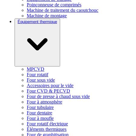
Poinçonneuse de comprimés
Machine de traitement du caoutchouc
Machine de montage
Équipement thermique
MPCVD
Four rotatif
Four sous vide
Accessoires pour le vide
Four CVD & PECVD
Four de presse à chaud sous vide
Four à atmosphère
Four tubulaire
Four dentaire
Four à moufle
Four rotatif électrique
Éléments thermiques
Four de graphitisation