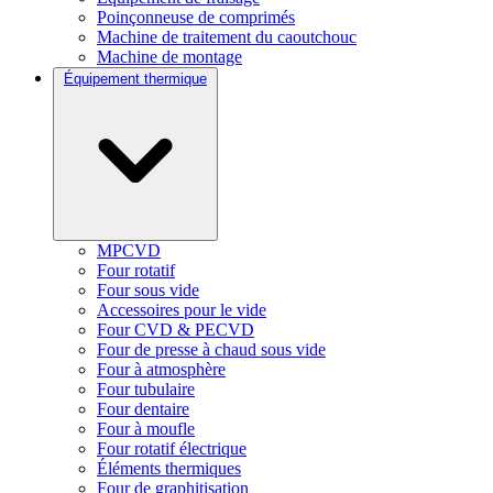
Poinçonneuse de comprimés
Machine de traitement du caoutchouc
Machine de montage
Équipement thermique
MPCVD
Four rotatif
Four sous vide
Accessoires pour le vide
Four CVD & PECVD
Four de presse à chaud sous vide
Four à atmosphère
Four tubulaire
Four dentaire
Four à moufle
Four rotatif électrique
Éléments thermiques
Four de graphitisation