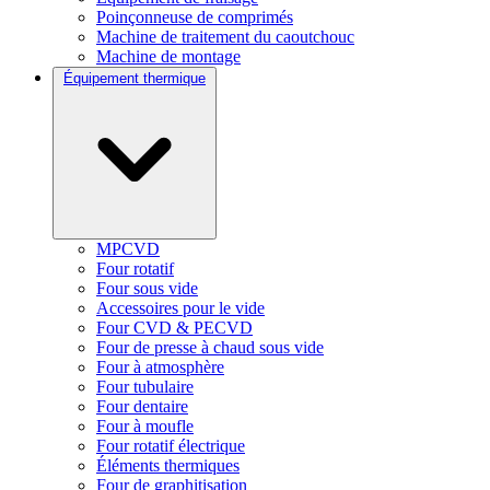
Poinçonneuse de comprimés
Machine de traitement du caoutchouc
Machine de montage
Équipement thermique
MPCVD
Four rotatif
Four sous vide
Accessoires pour le vide
Four CVD & PECVD
Four de presse à chaud sous vide
Four à atmosphère
Four tubulaire
Four dentaire
Four à moufle
Four rotatif électrique
Éléments thermiques
Four de graphitisation