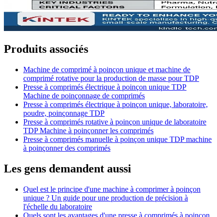
Produits associés
Machine de comprimé à poinçon unique et machine de
comprimé rotative pour la production de masse pour TDP
Presse à comprimés électrique à poinçon unique TDP
Machine de poinçonnage de comprimés
Presse à comprimés électrique à poinçon unique, laboratoire,
poudre, poinçonnage TDP
Presse à comprimés rotative à poinçon unique de laboratoire
TDP Machine à poinçonner les comprimés
Presse à comprimés manuelle à poinçon unique TDP machine
à poinçonner des comprimés
Les gens demandent aussi
Quel est le principe d'une machine à comprimer à poinçon
unique ? Un guide pour une production de précision à
l'échelle du laboratoire
Quels sont les avantages d'une presse à comprimés à poinçon