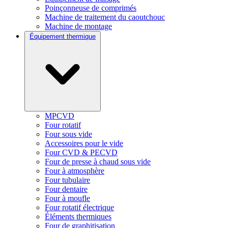
Poinçonneuse de comprimés
Machine de traitement du caoutchouc
Machine de montage
Équipement thermique
MPCVD
Four rotatif
Four sous vide
Accessoires pour le vide
Four CVD & PECVD
Four de presse à chaud sous vide
Four à atmosphère
Four tubulaire
Four dentaire
Four à moufle
Four rotatif électrique
Éléments thermiques
Four de graphitisation