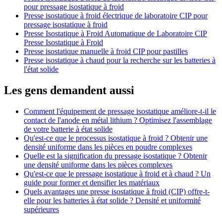
pour pressage isostatique à froid
Presse isostatique à froid électrique de laboratoire CIP pour
pressage isostatique à froid
Presse Isostatique à Froid Automatique de Laboratoire CIP
Presse Isostatique à Froid
Presse isostatique manuelle à froid CIP pour pastilles
Presse isostatique à chaud pour la recherche sur les batteries à
l'état solide
Les gens demandent aussi
Comment l'équipement de pressage isostatique améliore-t-il le
contact de l'anode en métal lithium ? Optimisez l'assemblage
de votre batterie à état solide
Qu'est-ce que le processus isostatique à froid ? Obtenir une
densité uniforme dans les pièces en poudre complexes
Quelle est la signification du pressage isostatique ? Obtenir
une densité uniforme dans les pièces complexes
Qu'est-ce que le pressage isostatique à froid et à chaud ? Un
guide pour former et densifier les matériaux
Quels avantages une presse isostatique à froid (CIP) offre-t-
elle pour les batteries à état solide ? Densité et uniformité
supérieures