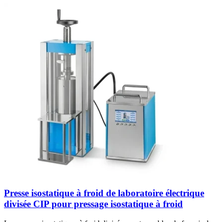
Presse isostatique à froid de laboratoire électrique
divisée CIP pour pressage isostatique à froid