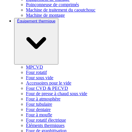
Poinçonneuse de comprimés
Machine de traitement du caoutchouc
Machine de montage
Équipement thermique
MPCVD
Four rotatif
Four sous vide
Accessoires pour le vide
Four CVD & PECVD
Four de presse à chaud sous vide
Four à atmosphère
Four tubulaire
Four dentaire
Four à moufle
Four rotatif électrique
Éléments thermiques
Four de graphitisation