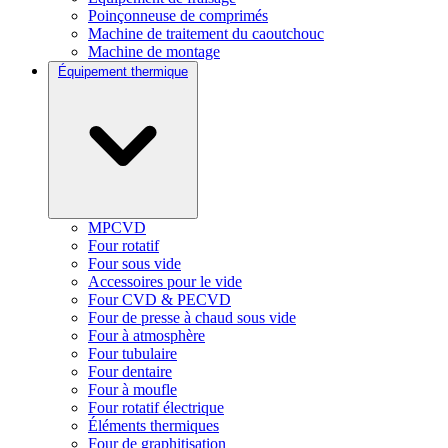
Poinçonneuse de comprimés
Machine de traitement du caoutchouc
Machine de montage
Équipement thermique
MPCVD
Four rotatif
Four sous vide
Accessoires pour le vide
Four CVD & PECVD
Four de presse à chaud sous vide
Four à atmosphère
Four tubulaire
Four dentaire
Four à moufle
Four rotatif électrique
Éléments thermiques
Four de graphitisation