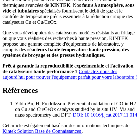
thermiques avancées de
KINTEK
. Nos
fours à atmosphère, sous
vide et tubulaires
spécialisés fournissent le débit de gaz et le
contrôle de température précis essentiels à la réduction critique des
catalyseurs Cu et Cu/CeOx.
Que vous développiez des catalyseurs modèles résistants au frittage
ou que vous réalisiez des recherches à haute pression, KINTEK
propose une gamme complète d'équipements de laboratoire, y
compris des
réacteurs haute température haute pression, des
systèmes de broyage et des presses hydrauliques
.
Prêt à garantir la reproductibilité expérimentale et l'activation
de catalyseurs haute performance ?
Contactez-nous dès
aujourd'hui pour trouver l'équipement parfait pour votre laboratoire !
Références
Yibin Bu, H. Fredriksson
.
Preferential oxidation of CO in H2
on Cu and Cu/CeOx catalysts studied by in situ UV–Vis and
mass spectrometry and DFT
.
DOI: 10.1016/j.jcat.2017.11.014
Cet article est également basé sur des informations techniques de
Kintek Solution Base de Connaissances
.