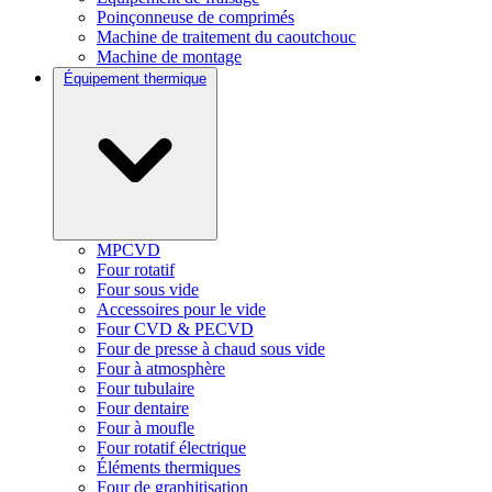
Poinçonneuse de comprimés
Machine de traitement du caoutchouc
Machine de montage
Équipement thermique
MPCVD
Four rotatif
Four sous vide
Accessoires pour le vide
Four CVD & PECVD
Four de presse à chaud sous vide
Four à atmosphère
Four tubulaire
Four dentaire
Four à moufle
Four rotatif électrique
Éléments thermiques
Four de graphitisation