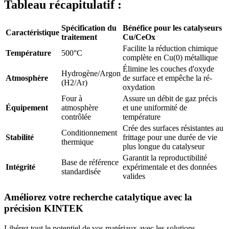
Tableau récapitulatif :
Spécification du
Bénéfice pour les catalyseurs
Caractéristique
traitement
Cu/CeOx
Facilite la réduction chimique
Température
500°C
complète en Cu(0) métallique
Élimine les couches d'oxyde
Hydrogène/Argon
Atmosphère
de surface et empêche la ré-
(H2/Ar)
oxydation
Four à
Assure un débit de gaz précis
Équipement
atmosphère
et une uniformité de
contrôlée
température
Crée des surfaces résistantes au
Conditionnement
Stabilité
frittage pour une durée de vie
thermique
plus longue du catalyseur
Garantit la reproductibilité
Base de référence
Intégrité
expérimentale et des données
standardisée
valides
Améliorez votre recherche catalytique avec la
précision KINTEK
Libérez tout le potentiel de vos matériaux avec les solutions